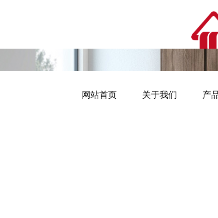
网站首页
关于我们
产