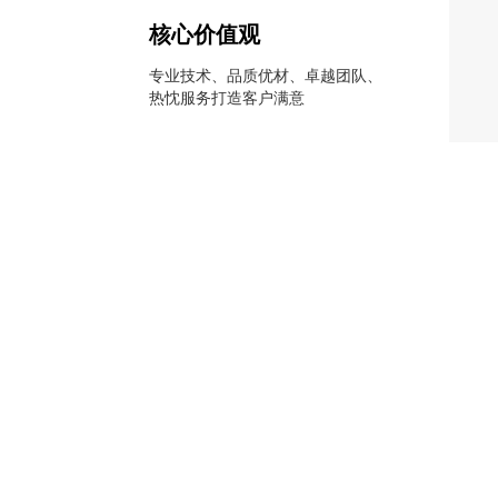
核心价值观
专业技术、品质优材、卓越团队、
热忱服务打造客户满意
供优质的产