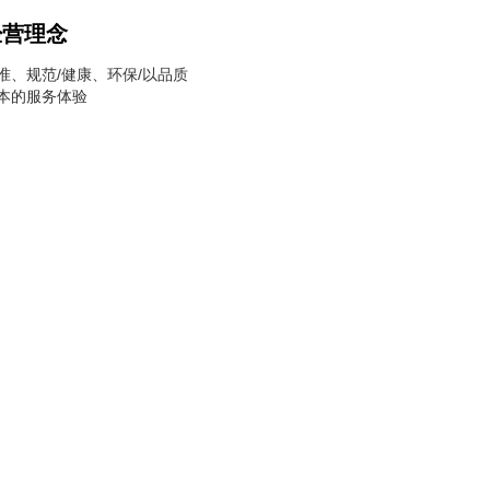
经营理念
准、规范/健康、环保/以品质
本的服务体验
五行观
产品观— 致力于为客户提
品和服务